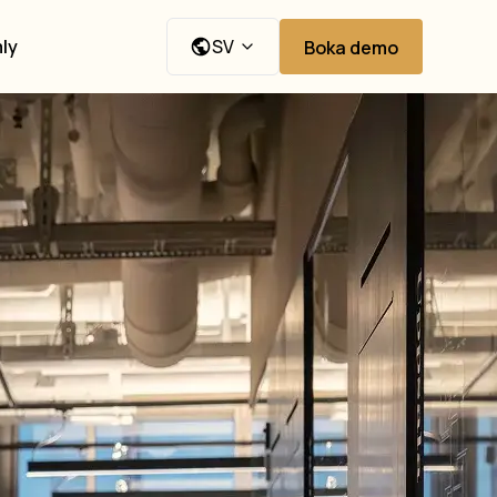
ly
SV
Boka demo