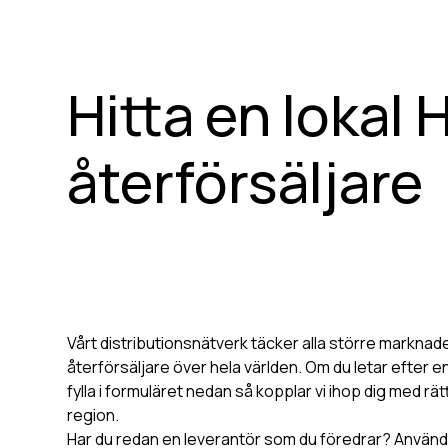
Hitta en lokal
återförsäljare
Vårt distributionsnätverk täcker alla större marknad
återförsäljare över hela världen. Om du letar efter e
fylla i formuläret nedan så kopplar vi ihop dig med rätt
region.
Har du redan en leverantör som du föredrar? Använ