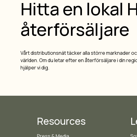
Hitta en lokal
återförsäljare
Vårt distributionsnät täcker alla större marknader oc
världen. Om du letar efter en återförsäljare i din regi
hjälper vi dig.
Resources
L
Press & Media
So