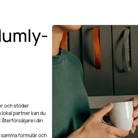
 Humly-
er och stöder
n lokal partner kan du
 återförsäljare i din
d samma formulär och