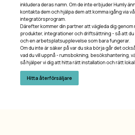
inkludera deras namn. Om de inte erbjuder Humly än
kontakta dem och hjälpa dem att komma igång via vårt
integratörsprogram.
Därefter kommer din partner att vägleda dig genom rä
produkter, integrationer och driftsättning - så att du 
och en arbetsplatsupplevelse som bara fungerar.
Om du inte är säker på var du ska börja går det också
vad du vill uppnå - rumsbokning, besökshantering, väg
så hjälper vi dig att hitta rätt installation och rätt loka
Hitta återförsäljare