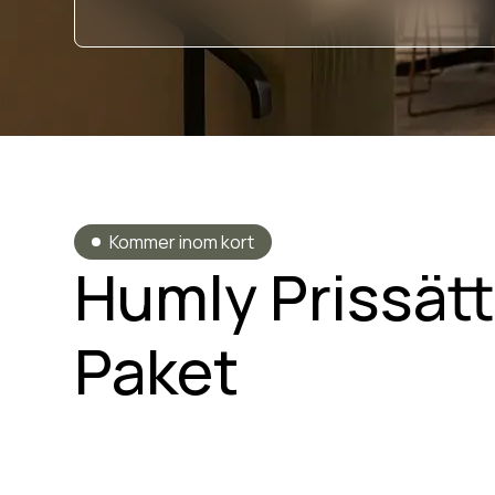
Kommer inom kort
Humly Prissät
Paket