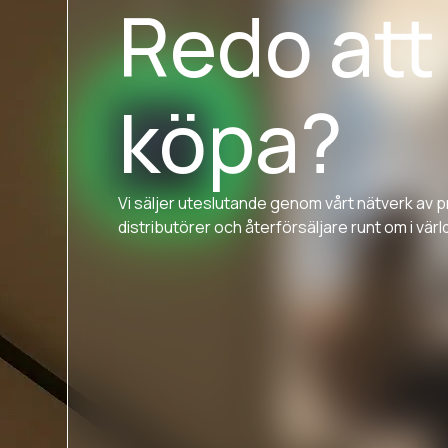
Redo att
köpa?
Vi säljer uteslutande genom vårt nätverk av p
distributörer och återförsäljare runt om i värl