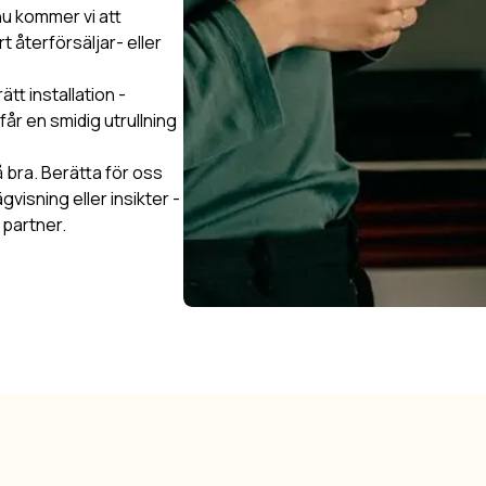
nu kommer vi att
 återförsäljar- eller
tt installation -
får en smidig utrullning
 bra. Berätta för oss
visning eller insikter -
l partner.