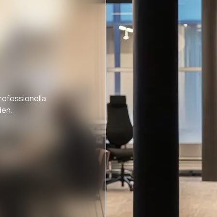
rofessionella
den.