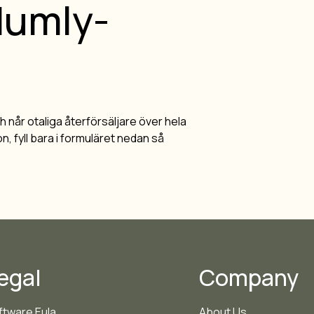
 Humly-
h når otaliga återförsäljare över hela
on, fyll bara i formuläret nedan så
egal
Company
ftware Eula
About Us