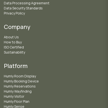
Data Processing Agreement
Data Security Standards
Privacy Policy
Company
About Us
How to Buy
ISO Certified
Sustainability
Platform
Humly Room Display
Humly Booking Device
Humly Reservations
Humly Wayfinding
Humly Visitor
Humly Floor Plan
Humly Sense