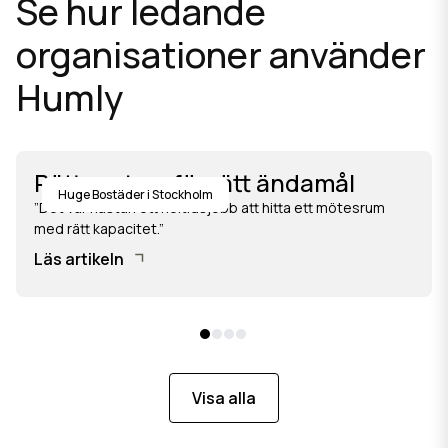
Se hur ledande
organisationer använder
Humly
Rätt system för rätt ändamål
Huge Bostäder i Stockholm
”Det var nästan ett heltidsjobb att hitta ett mötesrum
med rätt kapacitet.”
Läs artikeln
Visa alla