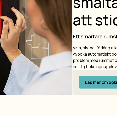
smälta
att sti
Ett smartare rums
Visa, skapa, förläng el
Avboka automatiskt bok
problem med rummet o
smidig bokningsupplev
Läs mer om bokn