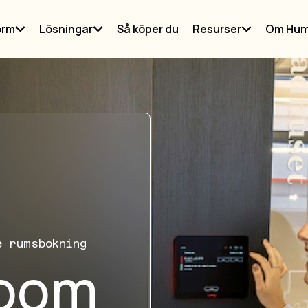
orm
Lösningar
Så köper du
Resurser
Om Hum
e rumsbokning
Room