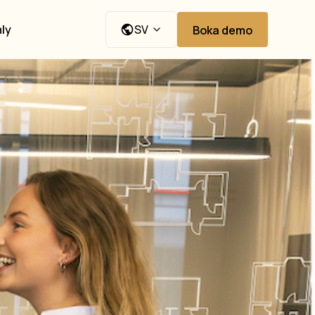
ly
SV
Boka demo