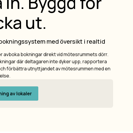
 in. Byggd för
cka ut.
bokningssystem med översikt i realtid
ler avboka bokningar direkt vid mötesrummets dörr.
ningar där deltagaren inte dyker upp, rapportera
ch förbättra utnyttjandet av mötesrummen med en
else.
ing av lokaler