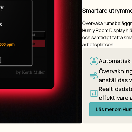
Smartare utrymmen.
Övervaka rumsbeläggning
Humly Room Display hjä
och samtidigt fatta sm
arbetsplatsen.
Automatisk 
Övervakning 
anställdas 
Realtidsdat
effektivare 
Läs mer om Hum