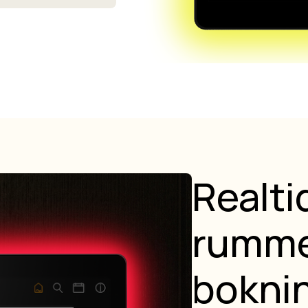
Realt
rumme
bokni