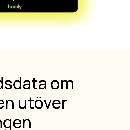
idsdata om
n utöver
ngen