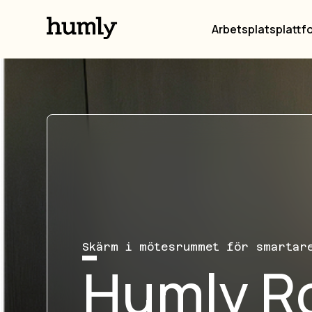
Arbetsplatsplattf
Skärm i mötesrummet för smartar
Humly 