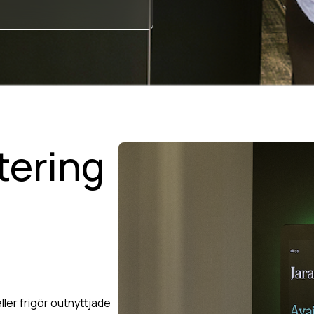
tering
eller frigör outnyttjade