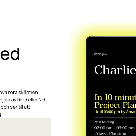
med
öva röra skärmen.
älp av RFID eller NFC,
och ser till att
g.