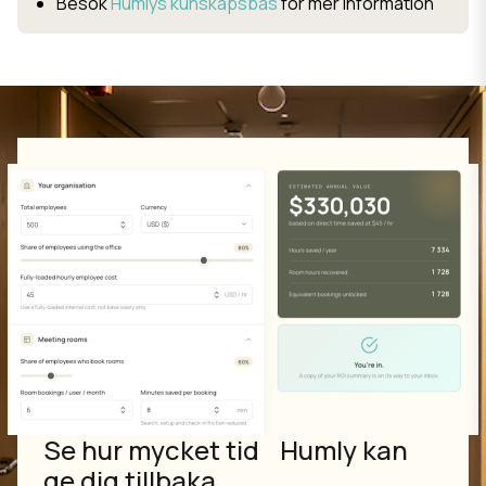
Besök
Humlys kunskapsbas
för mer information
Se hur mycket tid Humly kan
ge dig tillbaka