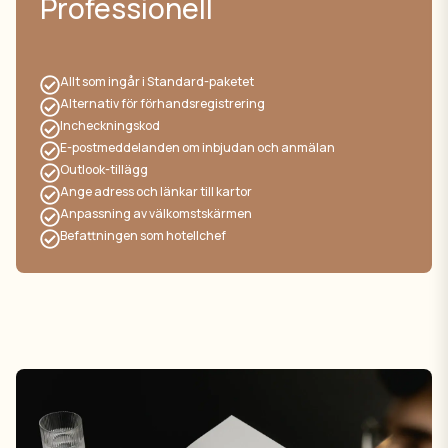
Professionell
Allt som ingår i Standard-paketet
Alternativ för förhandsregistrering
Incheckningskod
E-postmeddelanden om inbjudan och anmälan
Outlook-tillägg
Ange adress och länkar till kartor
Anpassning av välkomstskärmen
Befattningen som hotellchef