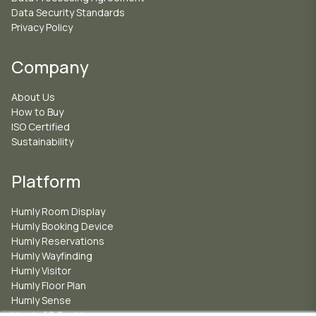
Data Security Standards
Privacy Policy
Company
About Us
How to Buy
ISO Certified
Sustainability
Platform
Humly Room Display
Humly Booking Device
Humly Reservations
Humly Wayfinding
Humly Visitor
Humly Floor Plan
Humly Sense
Humly QR Booking