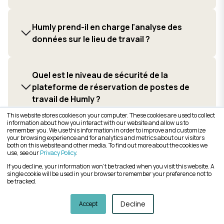
Humly prend-il en charge l'analyse des
données sur le lieu de travail ?
Quel est le niveau de sécurité de la
plateforme de réservation de postes de
travail de Humly ?
This website stores cookies on your computer. These cookies are used to collect
information about how you interact with our website and allow us to
remember you. We use this information in order to improve and customize
Les employés peuvent-ils réserver des
your browsing experience and for analytics and metrics about our visitors
both on this website and other media. To find out more about the cookies we
bureaux et des salles de réunion depuis
use, see our
Privacy Policy
.
leurs appareils mobiles ?
If you decline, your information won’t be tracked when you visit this website. A
single cookie will be used in your browser to remember your preference not to
be tracked.
Quels types de ressources
Decline
Accept
professionnelles peut-on gérer avec Humly
?