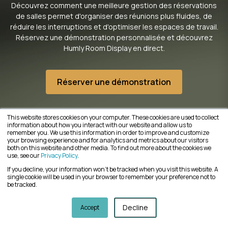
Découvrez comment une meilleure gestion des réservations
de salles permet d'organiser des réunions plus fluides, de
réduire les interruptions et d'optimiser les espaces de travail.
Réservez une démonstration personnalisée et découvrez
Humly Room Display en direct.
Réserver une démonstration
This website stores cookies on your computer. These cookies are used to collect
information about how you interact with our website and allow us to
remember you. We use this information in order to improve and customize
your browsing experience and for analytics and metrics about our visitors
both on this website and other media. To find out more about the cookies we
Resources
use, see our
Privacy Policy
.
If you decline, your information won’t be tracked when you visit this website. A
single cookie will be used in your browser to remember your preference not to
Press & Media
be tracked.
Blog
Hosting
Decline
Accept
Partners
Support