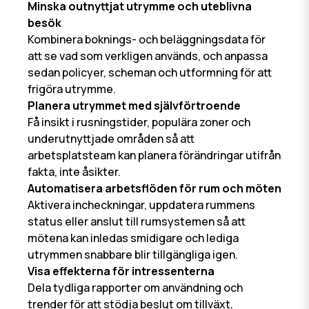
Minska outnyttjat utrymme och uteblivna
besök
Kombinera boknings- och beläggningsdata för
att se vad som verkligen används, och anpassa
sedan policyer, scheman och utformning för att
frigöra utrymme.
Planera utrymmet med självförtroende
Få insikt i rusningstider, populära zoner och
underutnyttjade områden så att
arbetsplatsteam kan planera förändringar utifrån
fakta, inte åsikter.
Automatisera arbetsflöden för rum och möten
Aktivera incheckningar, uppdatera rummens
status eller anslut till rumsystemen så att
mötena kan inledas smidigare och lediga
utrymmen snabbare blir tillgängliga igen.
Visa effekterna för intressenterna
Dela tydliga rapporter om användning och
trender för att stödja beslut om tillväxt,