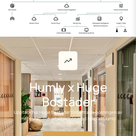
Humly x Huge
Bostäder
Upptäck hur Huge Bostäder förbättrade bokningen av
mötesrum och arbetsmiljön med hjälp av Humly