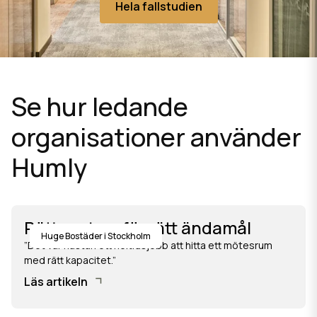
Hela fallstudien
Se hur ledande
organisationer använder
Humly
Rätt system för rätt ändamål
Huge Bostäder i Stockholm
”Det var nästan ett heltidsjobb att hitta ett mötesrum
med rätt kapacitet.”
Läs artikeln