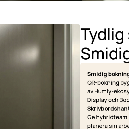
Tydlig
Smidi
Smidig bokning
QR-bokning byg
av Humly-ekos
Display och Bo
Skrivbordshante
Ge hybridteam d
planera sin arb