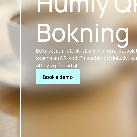
Humly Q
Bokning
Boka ett rum, ett skrivbord eller en arbetspla
skanna en QR-kod. Ett snabbt och intuitivt sät
att flyta på smidigt.
Book a demo