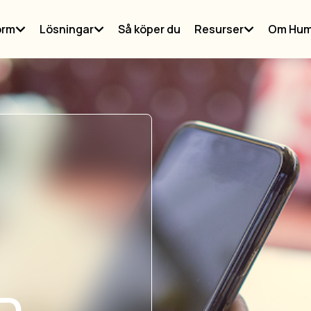
orm
Lösningar
Så köper du
Resurser
Om Hum