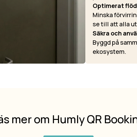
Optimerat flöd
Minska förvirri
se till att alla
Säkra och anvä
Byggd på samma
ekosystem.
äs mer om Humly QR Booki