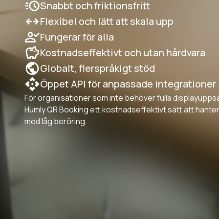
Snabbt och friktionsfritt
Flexibel och lätt att skala upp
Fungerar för alla
Kostnadseffektivt och utan hårdvara
Globalt, flerspråkigt stöd
Öppet API för anpassade integrationer
För organisationer som inte behöver fulla displayupps
Humly QR Booking ett kostnadseffektivt sätt att hant
med låg beröring.