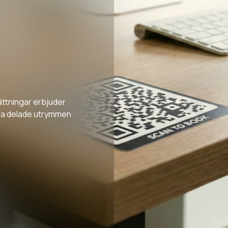
ättningar erbjuder
era delade utrymmen