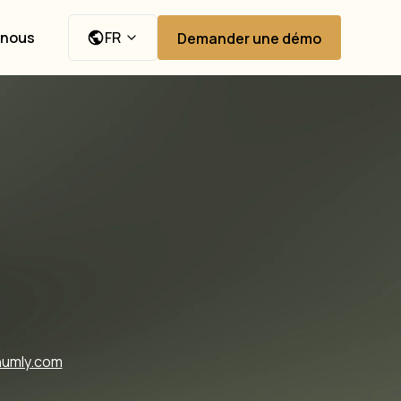
-nous
FR
Demander une démo
humly.com