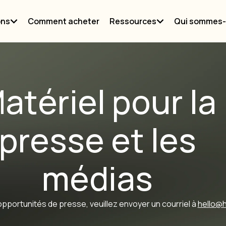
ons
Comment acheter
Ressources
Qui sommes
atériel pour la
presse et les
médias
opportunités de presse, veuillez envoyer un courriel à
hello@